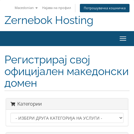
Macedonian
Најава на профил
Потрошувачка кошничка
Zernebok Hosting
Вклу
ја
нави
Регистрирај свој
официјален македонски
домен
Категории