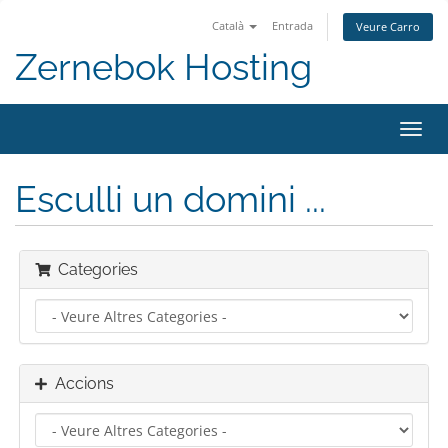
Català
Entrada
Veure Carro
Zernebok Hosting
Canv
la
nave
Esculli un domini ...
Categories
Accions