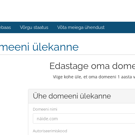
ebaas
Võrgu staatus
Võta meiega ühendust
meeni ülekanne
Edastage oma dome
Viige kohe üle, et oma domeeni 1 aasta 
Ühe domeeni ülekanne
Domeeni nimi
Autoriseerimiskood