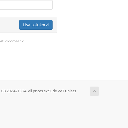
Lisa ostukorvi
endatud domeenid
 202 4213 74. All prices exclude VAT unless