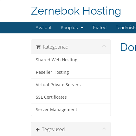
Zernebok Hosting
Avaleht
Kauplus
Teated
Teadmist
Do
Kategooriad
Shared Web Hosting
Reseller Hosting
Virtual Private Servers
SSL Certificates
Server Management
Tegevused