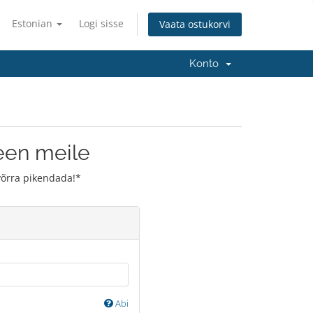
Estonian
Logi sisse
Vaata ostukorvi
Konto
en meile
võrra pikendada!*
Abi