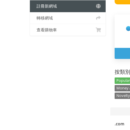
註冊新網域
轉移網域
查看購物車
按類
Popular
Money a
Novelty
.com