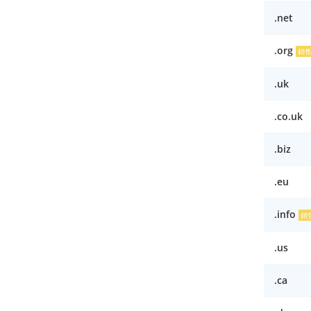
.net
.org
銷
.uk
.co.uk
.biz
.eu
.info
銷
.us
.ca