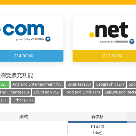
£14.00/年
£16.00/年
別瀏覽擴充功能
 (25)
Arts and Entertainment (15)
Business (30)
Geographic (27)
Spor
nd Finance (18)
Education (12)
Food and Drink (14)
Leisure and Recre
 (27)
Other (207)
網域
新價格
£14.00
1 年份