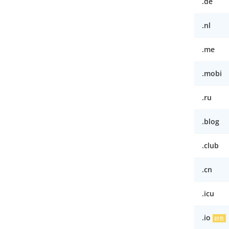
.de
.nl
.me
.mobi
.ru
.blog
.club
.cn
.icu
.io
銷售