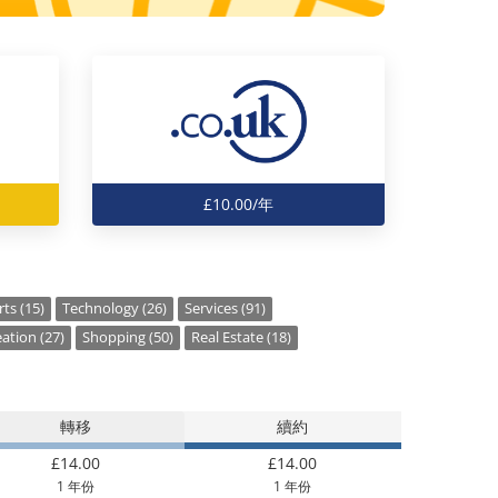
£10.00/年
ts (15)
Technology (26)
Services (91)
ation (27)
Shopping (50)
Real Estate (18)
轉移
續約
£14.00
£14.00
1 年份
1 年份