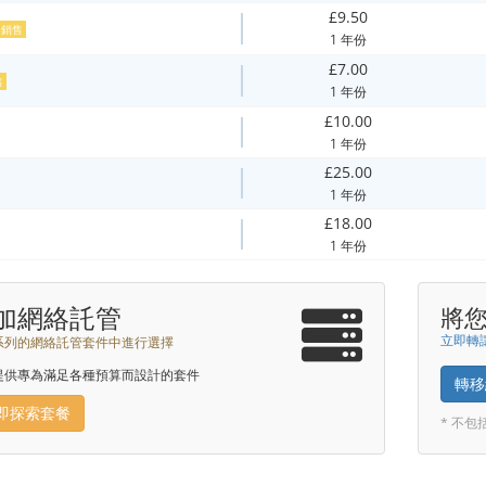
£9.50
銷售
1 年份
£7.00
售
1 年份
£10.00
1 年份
£25.00
1 年份
£18.00
1 年份
加網絡託管
將
立即轉讓
系列的網絡託管套件中進行選擇
提供專為滿足各種預算而設計的套件
轉移
即探索套餐
* 不包