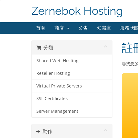
Zernebok Hosting
首頁
商店
公告
知識庫
服務狀
註
分類
Shared Web Hosting
尋找您
Reseller Hosting
Virtual Private Servers
SSL Certificates
Server Management
動作