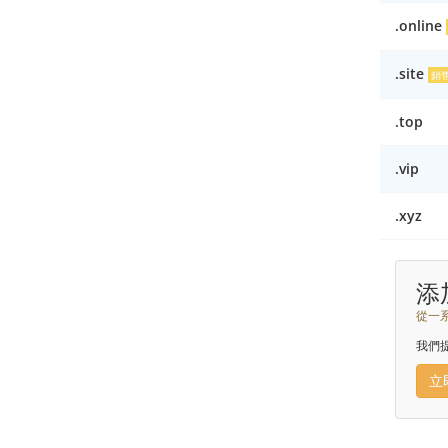
.online
.site
銷
.top
.vip
.xyz
添
從一
我們
立