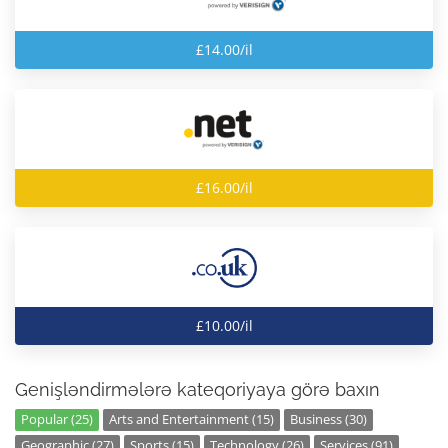
£14.00/il
£16.00/il
£10.00/il
Genişləndirmələrə kateqoriyaya görə baxın
Popular (25)
Arts and Entertainment (15)
Business (30)
Geographic (27)
Sports (15)
Technology (26)
Services (91)