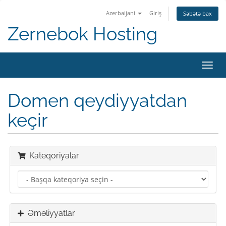
Azerbaijani
Giriş
Səbətə bax
Zernebok Hosting
Naviq
keçid
Domen qeydiyyatdan
keçir
Kateqoriyalar
Əməliyyatlar