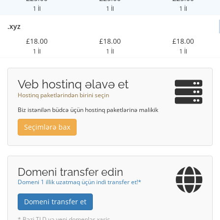
1 İl
1 İl
1 İl
.xyz
£18.00
£18.00
£18.00
1 İl
1 İl
1 İl
Veb hostinq əlavə et
Hostinq paketlərindən birini seçin
Biz istənilən büdcə üçün hostinq paketlərinə malikik
Seçimlərə bax
Domeni transfer edin
Domeni 1 illik uzatmaq üçün indi transfer et!*
Domeni transfer et
* Bəzi TLD və yeni domenlər xaric