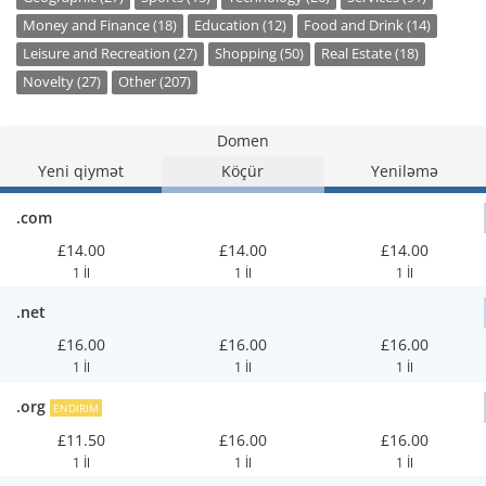
Money and Finance (18)
Education (12)
Food and Drink (14)
Leisure and Recreation (27)
Shopping (50)
Real Estate (18)
Novelty (27)
Other (207)
Domen
Yeni qiymət
Köçür
Yeniləmə
.com
£14.00
£14.00
£14.00
1 İl
1 İl
1 İl
.net
£16.00
£16.00
£16.00
1 İl
1 İl
1 İl
.org
ENDIRIM
£11.50
£16.00
£16.00
1 İl
1 İl
1 İl