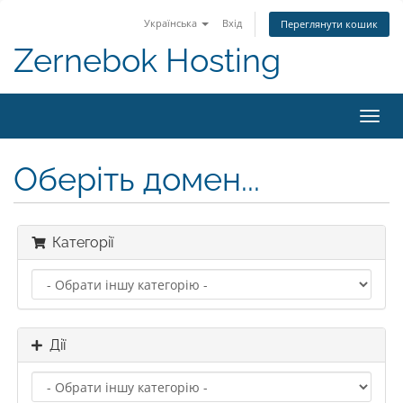
Українська
Вхід
Переглянути кошик
Zernebok Hosting
Пере
наві
Оберіть домен...
Категорії
Дії