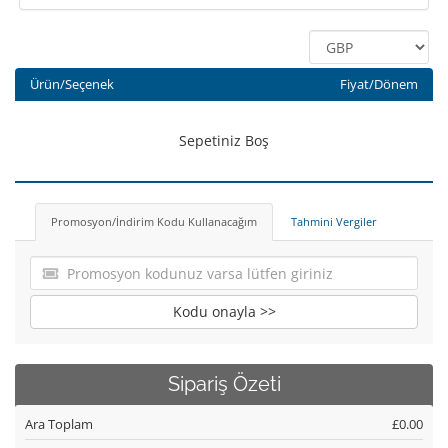
Ürün/Seçenek
Fiyat/Dönem
Sepetiniz Boş
Promosyon/İndirim Kodu Kullanacağım
Tahmini Vergiler
Kodu onayla >>
Sipariş Özeti
Ara Toplam
£0.00